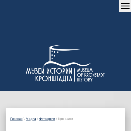
Главная
\
Медиа
\
Фотоархив
\ Кроншлот