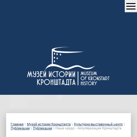
Главная
\
Музей истории Кронштадта
\
Культурно-выставочный центр
\
Публикации
\
Публикации
\ Наше кредо - популяризация Кронштадта